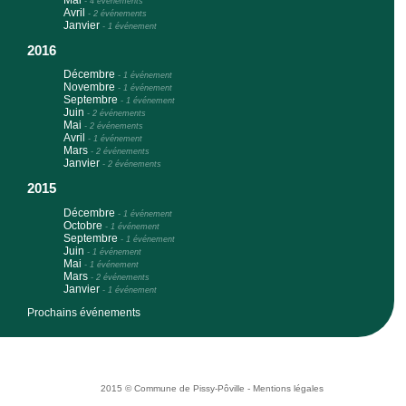
-
4 événements
Avril
-
2 événements
Janvier
-
1 événement
2016
Décembre
-
1 événement
Novembre
-
1 événement
Septembre
-
1 événement
Juin
-
2 événements
Mai
-
2 événements
Avril
-
1 événement
Mars
-
2 événements
Janvier
-
2 événements
2015
Décembre
-
1 événement
Octobre
-
1 événement
Septembre
-
1 événement
Juin
-
1 événement
Mai
-
1 événement
Mars
-
2 événements
Janvier
-
1 événement
Prochains événements
2015 © Commune de Pissy-Pôville -
Mentions légales