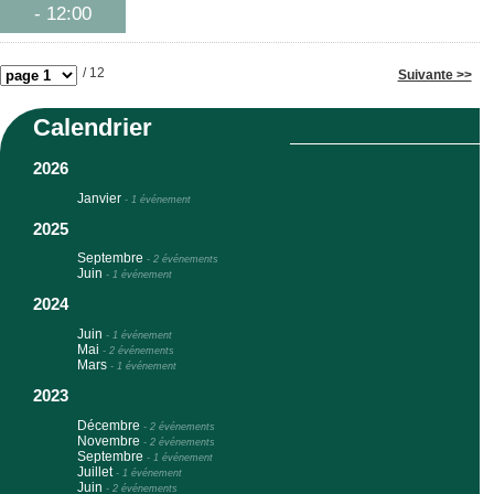
- 12:00
/ 12
Suivante >>
Calendrier
2026
Janvier
-
1 événement
2025
Septembre
-
2 événements
Juin
-
1 événement
2024
Juin
-
1 événement
Mai
-
2 événements
Mars
-
1 événement
2023
Décembre
-
2 événements
Novembre
-
2 événements
Septembre
-
1 événement
Juillet
-
1 événement
Juin
-
2 événements