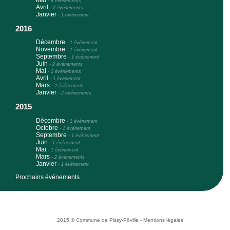
-
4 événements
Avril
-
2 événements
Janvier
-
1 événement
2016
Décembre
-
1 événement
Novembre
-
1 événement
Septembre
-
1 événement
Juin
-
2 événements
Mai
-
2 événements
Avril
-
1 événement
Mars
-
2 événements
Janvier
-
2 événements
2015
Décembre
-
1 événement
Octobre
-
1 événement
Septembre
-
1 événement
Juin
-
1 événement
Mai
-
1 événement
Mars
-
2 événements
Janvier
-
1 événement
Prochains événements
2015 © Commune de Pissy-Pôville -
Mentions légales