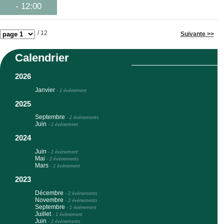
- 12:00
/ 12
Suivante >>
Calendrier
2026
Janvier
-
1 événement
2025
Septembre
-
2 événements
Juin
-
1 événement
2024
Juin
-
1 événement
Mai
-
2 événements
Mars
-
1 événement
2023
Décembre
-
2 événements
Novembre
-
2 événements
Septembre
-
1 événement
Juillet
-
1 événement
Juin
-
2 événements