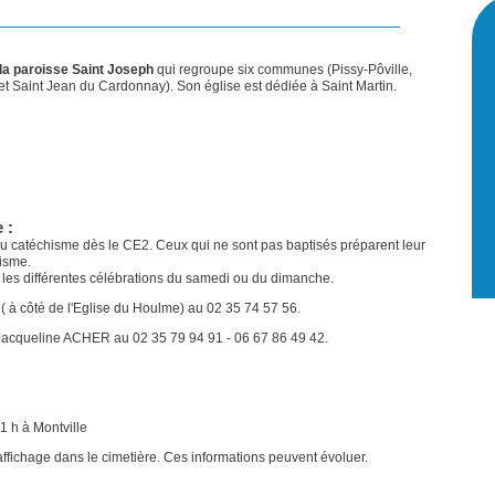
 la paroisse Saint Joseph
qui regroupe six communes (Pissy-Pôville,
t Saint Jean du Cardonnay). Son église est dédiée à Saint Martin.
 :
t au catéchisme dès le CE2. Ceux qui ne sont pas baptisés préparent leur
isme.
 les différentes célébrations du samedi ou du dimanche.
n ( à côté de l'Eglise du Houlme) au 02 35 74 57 56.
acqueline ACHER au 02 35 79 94 91 - 06 67 86 49 42.
 h à Montville
'affichage dans le cimetière. Ces informations peuvent évoluer.