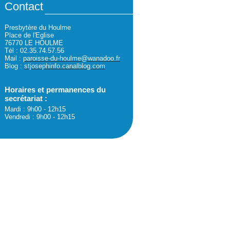
Contact
Presbytère du Houlme
Place de l'Eglise
76770 LE HOULME
Tél : 02.35.74.57.56
Mail :
paroisse-du-houlme@wanadoo.fr
Blog :
stjosephinfo.canalblog.com
Horaires et permanences du
secrétariat :
Mardi : 9h00 - 12h15
Vendredi : 9h00 - 12h15