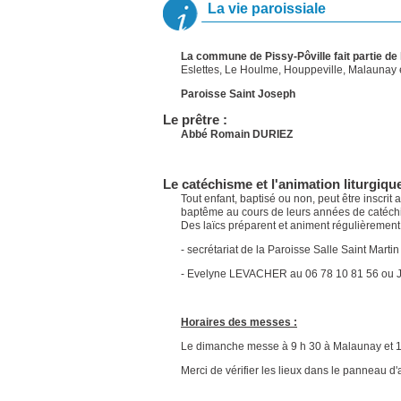
La vie paroissiale
La commune de Pissy-Pôville fait partie de
Eslettes, Le Houlme, Houppeville, Malaunay e
Paroisse Saint Joseph
Le prêtre
:
Abbé Romain DURIEZ
Le catéchisme et l'animation liturgique
Tout enfant, baptisé ou non, peut être inscri
baptême au cours de leurs années de catéch
Des laïcs préparent et animent régulièrement
- secrétariat de la Paroisse Salle Saint Marti
- Evelyne LEVACHER au 06 78 10 81 56 ou J
Horaires des messes :
Le dimanche messe à 9 h 30 à Malaunay et 11
Merci de vérifier les lieux dans le panneau d