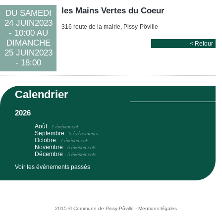
les Mains Vertes du Coeur
DU SAMEDI
24 JUIN2023
316 route de la mairie, Pissy-Pôville
- 10:00 AU
DIMANCHE
Retour
25 JUIN2023
- 18:00
Calendrier
2026
Août
-
1 événement
Septembre
-
5 événements
Octobre
-
7 événements
Novembre
-
6 événements
Décembre
-
5 événements
Voir les événements passés
2015 © Commune de Pissy-Pôville -
Mentions légales