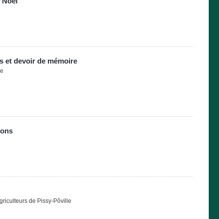
e Noël
s et devoir de mémoire
re
ions
riculteurs de Pissy-Pôville