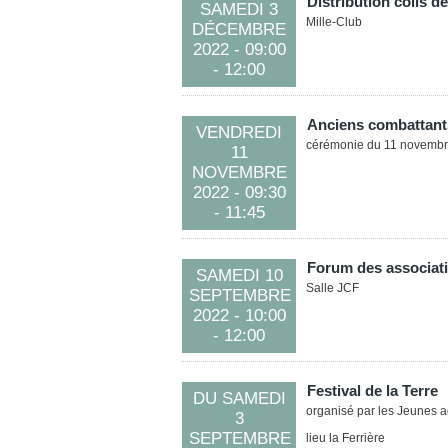
Distribution colis d
SAMEDI 3
Mille-Club
DÉCEMBRE
2022
- 09:00
- 12:00
Anciens combattant
VENDREDI
cérémonie du 11 novemb
11
NOVEMBRE
2022
- 09:30
- 11:45
Forum des associat
SAMEDI 10
Salle JCF
SEPTEMBRE
2022
- 10:00
- 12:00
Festival de la Terre
DU
SAMEDI
organisé par les Jeunes ag
3
SEPTEMBRE
lieu la Ferrière